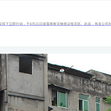
安排下立即行动，于4月21日凌晨将救灾物资运抵灾区。此后，有友公司