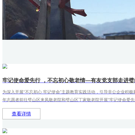
牢记使命爱先行 ，不忘初心敬老情—有友党支部走进
为深入开展“不忘初心 牢记使命”主题教育实践活动，引导非公企业积极
年志愿者前往璧山区来凤敬老院和璧山区丁家敬老院开展“牢记使命爱先
查看详情