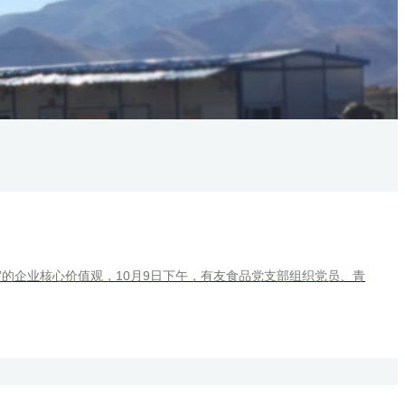
”的企业核心价值观，10月9日下午，有友食品党支部组织党员、青